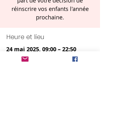
part de votre décision de
réinscrire vos enfants l'année
prochaine.
Heure et lieu
24 mai 2025, 09:00 – 22:50
Ysgol Y Berllan Deg, Circle Way
East, Llanedeyrn, Cardiff CF23
9LD
À propos de l'événement