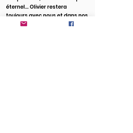
éternel… Olivier restera
toujours avec nous et dans nos
coeurs, jusqu’au jour où nous le
retrouverons. Depuis tout petit,
nous avons surnommé Olivier
“Our golden boy” car il avait
une belle chevelure blonde et
dorée. Le terme “Olivier d’Or” se
porte donc très bien pour
honorer Olivier!
Olivier était un petit garçon
plein d’énergie, il aimait
grimper, courir, il s’appliquait
en gymnastique et a toujours