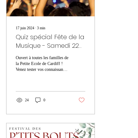
17 juin 2024
∙
3
min
Quiz spécial Fête de la
Musique - Samedi 22
juin 2024 - Testez vos
Ouvert à toutes les familles de
connaissances
la Petite Ecole de Cardiff !
musicales !
Venez tester vos connaissances
musicales à l'occasion de la
Fête de la musique
24
0