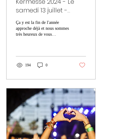
Kermesse 2024 - Le
samedi 13 juillet -
Venez nombreux !
Ça y est la fin de l'année
approche déjà et nous sommes
très heureux de vous
confirmer toutes les infos
pour notre spectacle et
kermesse pla
194
0