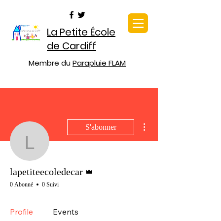
La Petite École
de Cardiff
Membre du
Parapluie FLAM
Plus d'actions
S'abonner
lapetiteecoledecar
Administrateur
lapetiteecoledecar
0 Abonné
0 Suivi
Profile
Events